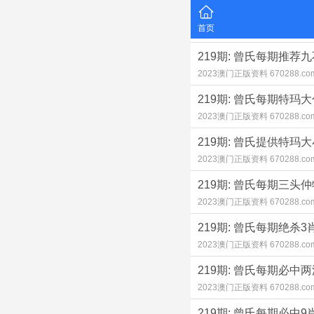
首页
219期: 曾氏每期推荐
2023澳门正版资料 670288.co
219期: 曾氏每期特玛
2023澳门正版资料 670288.co
219期: 曾氏提供特玛
2023澳门正版资料 670288.co
219期: 曾氏每期三头
2023澳门正版资料 670288.co
219期: 曾氏每期绝杀
2023澳门正版资料 670288.co
219期: 曾氏每期必中
2023澳门正版资料 670288.co
219期: 曾氏每期必中