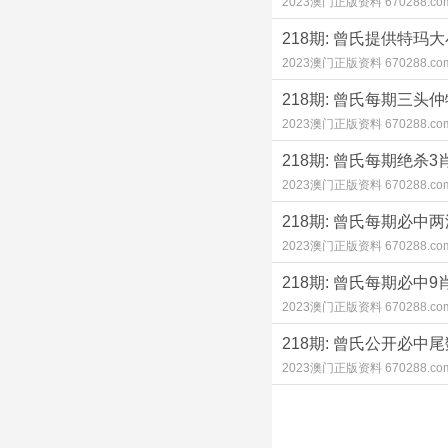
2023澳门正版资料 670288.co
218期: 曾氏提供特玛
2023澳门正版资料 670288.co
218期: 曾氏每期三头
2023澳门正版资料 670288.co
218期: 曾氏每期绝杀
2023澳门正版资料 670288.co
218期: 曾氏每期必中
2023澳门正版资料 670288.co
218期: 曾氏每期必中
2023澳门正版资料 670288.co
218期: 曾氏公开必中
2023澳门正版资料 670288.co