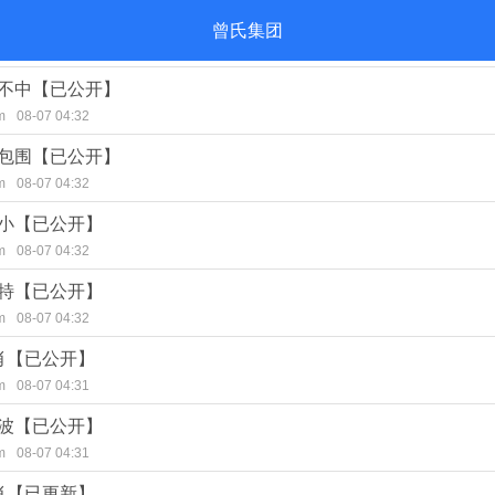
曾氏集团
九不中【已公开】
m
08-07 04:32
大包围【已公开】
m
08-07 04:32
大小【已公开】
m
08-07 04:32
仲特【已公开】
m
08-07 04:32
3肖【已公开】
m
08-07 04:31
两波【已公开】
m
08-07 04:31
9肖【已更新】