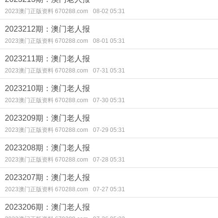
2023澳门正版资料 670288.com
08-02 05:31
2023212期：澳门老人报
2023澳门正版资料 670288.com
08-01 05:31
2023211期：澳门老人报
2023澳门正版资料 670288.com
07-31 05:31
2023210期：澳门老人报
2023澳门正版资料 670288.com
07-30 05:31
2023209期：澳门老人报
2023澳门正版资料 670288.com
07-29 05:31
2023208期：澳门老人报
2023澳门正版资料 670288.com
07-28 05:31
2023207期：澳门老人报
2023澳门正版资料 670288.com
07-27 05:31
2023206期：澳门老人报