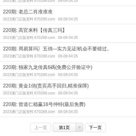
2023澳门正版资料 670288.com
08-09 04:35
220期: 老总二肖准准准
2023澳门正版资料 670288.com
08-08 04:35
220期: 高官来料【传真三玛】
2023澳门正版资料 670288.com
08-08 04:35
220期: 周易算玛〗五俏---实力见证!机会不要错过。
2023澳门正版资料 670288.com
08-08 04:35
220期: 独家九龙传真6碼(免费公开验证中)
2023澳门正版资料 670288.com
08-08 04:35
220期: 黄金1俏(贵宾高手回归,精准保障)
2023澳门正版资料 670288.com
08-08 04:35
220期: 曾道仁稳赢16号仲特(最后免费)
2023澳门正版资料 670288.com
08-08 04:35
上一页
第1页
下一页