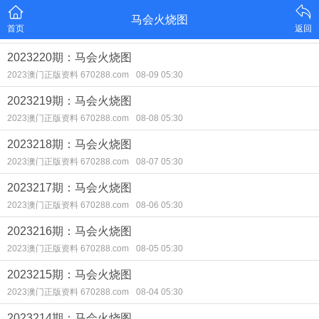
马会火烧图
首页
返回
2023220期：马会火烧图
2023澳门正版资料 670288.com
08-09 05:30
2023219期：马会火烧图
2023澳门正版资料 670288.com
08-08 05:30
2023218期：马会火烧图
2023澳门正版资料 670288.com
08-07 05:30
2023217期：马会火烧图
2023澳门正版资料 670288.com
08-06 05:30
2023216期：马会火烧图
2023澳门正版资料 670288.com
08-05 05:30
2023215期：马会火烧图
2023澳门正版资料 670288.com
08-04 05:30
2023214期：马会火烧图