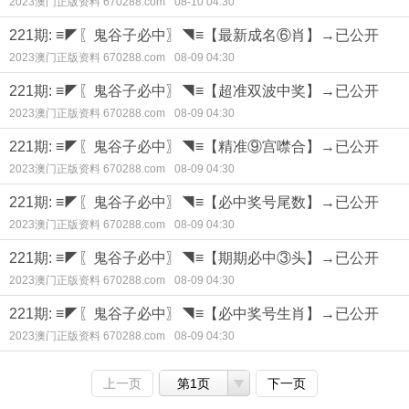
2023澳门正版资料 670288.com
08-10 04:30
221期: ≡◤〖鬼谷子必中〗◥≡【最新成名⑥肖】→已公开
2023澳门正版资料 670288.com
08-09 04:30
221期: ≡◤〖鬼谷子必中〗◥≡【超准双波中奖】→已公开
2023澳门正版资料 670288.com
08-09 04:30
221期: ≡◤〖鬼谷子必中〗◥≡【精准⑨宫噤合】→已公开
2023澳门正版资料 670288.com
08-09 04:30
221期: ≡◤〖鬼谷子必中〗◥≡【必中奖号尾数】→已公开
2023澳门正版资料 670288.com
08-09 04:30
221期: ≡◤〖鬼谷子必中〗◥≡【期期必中③头】→已公开
2023澳门正版资料 670288.com
08-09 04:30
221期: ≡◤〖鬼谷子必中〗◥≡【必中奖号生肖】→已公开
2023澳门正版资料 670288.com
08-09 04:30
上一页
第1页
下一页